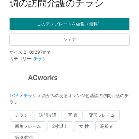
調の訪問介護のチラシ
このテンプレートを編集（無料）
シェア
サイズ
:
210
x
297
mm
カテゴリー
:
チラシ
ACworks
TOP
>
チラシ
>
温かみのあるオレンジ色基調の訪問介護のチ
ラシ
チラシ
訪問介護
写 真
変形フレーム
四角フレーム
2枚以上
女 性
高齢者
第30世代