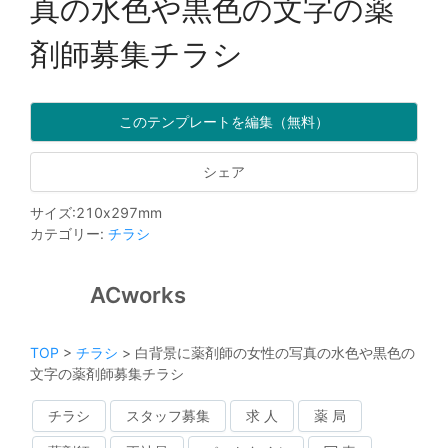
真の水色や黒色の文字の薬
剤師募集チラシ
このテンプレートを編集（無料）
シェア
サイズ
:
210
x
297
mm
カテゴリー
:
チラシ
ACworks
TOP
>
チラシ
>
白背景に薬剤師の女性の写真の水色や黒色の
文字の薬剤師募集チラシ
チラシ
スタッフ募集
求 人
薬 局