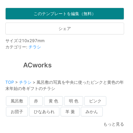
このテンプレートを編集（無料）
シェア
サイズ
:
210
x
297
mm
カテゴリー
:
チラシ
ACworks
TOP
>
チラシ
>
風呂敷の写真を中央に使ったピンクと黄色の年
末年始の冬ギフトのチラシ
風呂敷
赤
黄 色
明 色
ピンク
お団子
ひなあられ
羊 羹
みかん
もっと見る