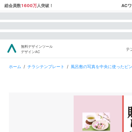
総会員数
1600万
人突破！
AC
無料デザインツール
テ
デザインAC
ホーム
/
チラシテンプレート
/
風呂敷の写真を中央に使ったピ