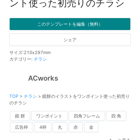
ント使った初売りのチラシ
このテンプレートを編集（無料）
シェア
サイズ
:
210
x
297
mm
カテゴリー
:
チラシ
ACworks
TOP
>
チラシ
>
鏡餅のイラストをワンポイント使った初売り
のチラシ
鏡 餅
ワンポイント
四角フレーム
四 角
広告枠
4枠
丸
赤
金