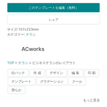
このテンプレートを編集（無料）
シェア
サイズ
:
157
x
223
mm
カテゴリー
:
チラシ
ACworks
TOP
>
チラシ
>
ビジネスチラシのレイアウト
白バック
作 成
デザイン
編 集
印 刷
テンプレート
グラデーション
クール
滑らか
もっと見る