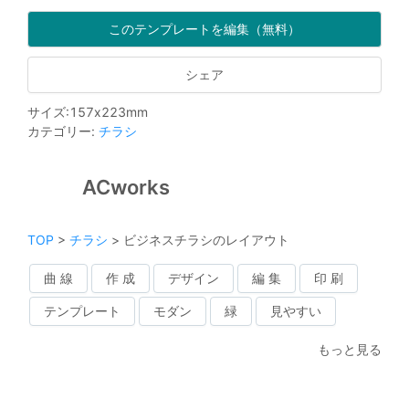
このテンプレートを編集（無料）
シェア
サイズ
:
157
x
223
mm
カテゴリー
:
チラシ
ACworks
TOP
>
チラシ
>
ビジネスチラシのレイアウト
曲 線
作 成
デザイン
編 集
印 刷
テンプレート
モダン
緑
見やすい
もっと見る