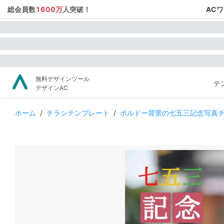
総会員数
1600万
人突破！
AC
無料デザインツール
テ
デザインAC
ホーム
/
チラシテンプレート
/
ボルドー背景の七五三記念写真