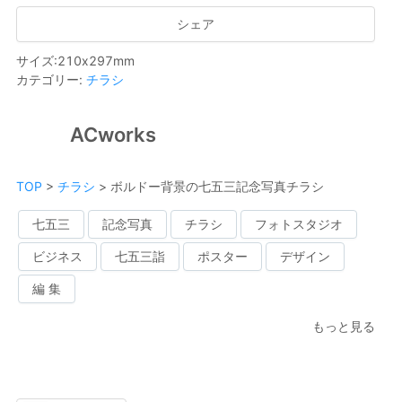
シェア
サイズ
:
210
x
297
mm
カテゴリー
:
チラシ
ACworks
TOP
>
チラシ
>
ボルドー背景の七五三記念写真チラシ
七五三
記念写真
チラシ
フォトスタジオ
ビジネス
七五三詣
ポスター
デザイン
編 集
もっと見る