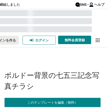
締結しました
SNS
ヘルプ
無料会員登録
インを作る
ログイン
ボルドー背景の七五三記念写
真チラシ
このテンプレートを編集（無料）