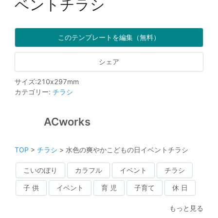
ベントチラシ
このテンプレートを編集（無料）
シェア
サイズ
:
210
x
297
mm
カテゴリー
:
チラシ
ACworks
TOP
>
チラシ
>
水色の爽やかこどもの日イベントチラシ
こいのぼり
カラフル
イベント
チラシ
子 供
イベント
育 児
子育て
休 日
もっと見る