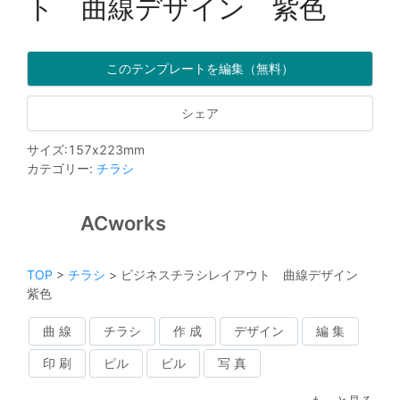
ト 曲線デザイン 紫色
このテンプレートを編集（無料）
シェア
サイズ
:
157
x
223
mm
カテゴリー
:
チラシ
ACworks
TOP
>
チラシ
>
ビジネスチラシレイアウト 曲線デザイン
紫色
曲 線
チラシ
作 成
デザイン
編 集
印 刷
ピル
ビル
写 真