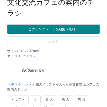
文化交流カフェの案内のチ
ラシ
このテンプレートを編集（無料）
シェア
サイズ
:
210
x
297
mm
カテゴリー
:
チラシ
ACworks
TOP
>
チラシ
>
人物のイラストが入った多文化交流カフェの
案内のチラシ
イラスト
形
白 人
黒 人
男 性