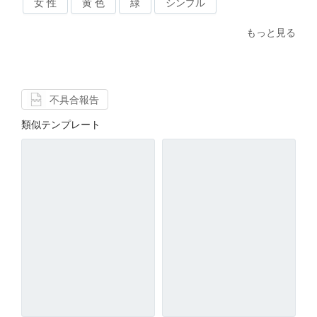
女 性
黄 色
緑
シンプル
もっと見る
不具合報告
類似テンプレート