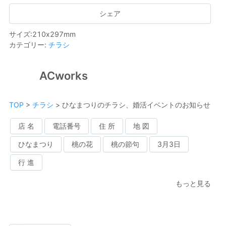
シェア
サイズ
:
210
x
297
mm
カテゴリー
:
チラシ
ACworks
TOP
>
チラシ
>
ひなまつりのチラシ、婚活イベントのお知らせ
店 名
電話番号
住 所
地 図
ひなまつり
桃の花
桃の節句
3月3日
行 進
もっと見る