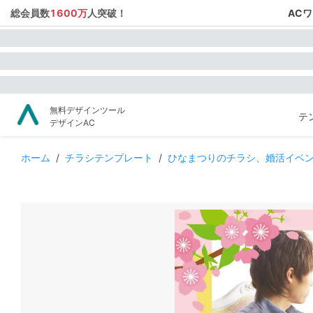
総会員数
1600万
人突破！
AC
無料デザインツール
テ
デザインAC
ホーム
/
チラシテンプレート
/
ひなまつりのチラシ、婚活イベ