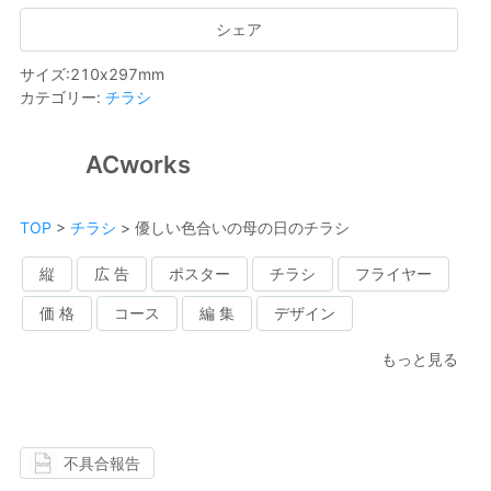
シェア
サイズ
:
210
x
297
mm
カテゴリー
:
チラシ
ACworks
TOP
>
チラシ
>
優しい色合いの母の日のチラシ
縦
広 告
ポスター
チラシ
フライヤー
価 格
コース
編 集
デザイン
もっと見る
不具合報告