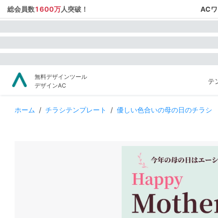
総会員数
1600万
人突破！
AC
無料デザインツール
テ
デザインAC
ホーム
/
チラシテンプレート
/
優しい色合いの母の日のチラシ