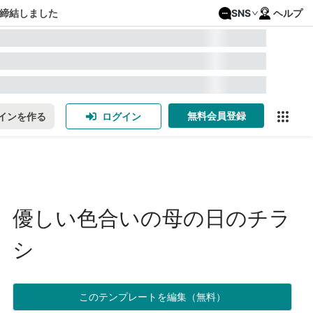
締結しました
SNS
ヘルプ
無料会員登録
インを作る
ログイン
優しい色合いの母の日のチラ
シ
このテンプレートを編集（無料）