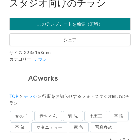
スタジオ向けのチラシ
このテンプレートを編集（無料）
シェア
サイズ
:
223
x
158
mm
カテゴリー
:
チラシ
ACworks
TOP
>
チラシ
>
行事をお知らせするフォトスタジオ向けのチ
ラシ
女の子
赤ちゃん
乳 児
七五三
卒 園
卒 業
マタニティー
家 族
写真多め