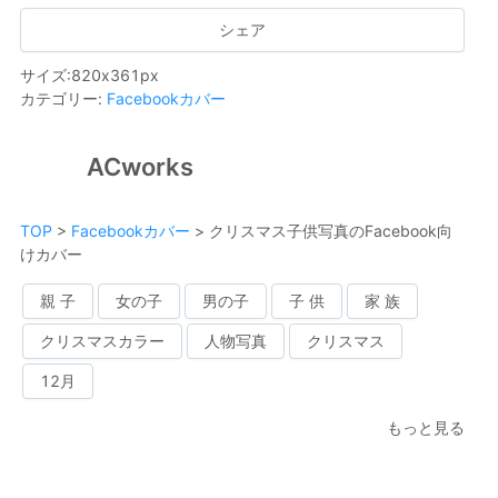
シェア
サイズ
:
820
x
361
px
カテゴリー
:
Facebookカバー
ACworks
TOP
>
Facebookカバー
>
クリスマス子供写真のFacebook向
けカバー
親 子
女の子
男の子
子 供
家 族
クリスマスカラー
人物写真
クリスマス
12月
もっと見る