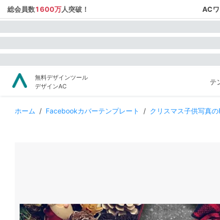
総会員数
1600万
人突破！
AC
無料デザインツール
テ
デザインAC
ホーム
/
Facebookカバーテンプレート
/
クリスマス子供写真のF