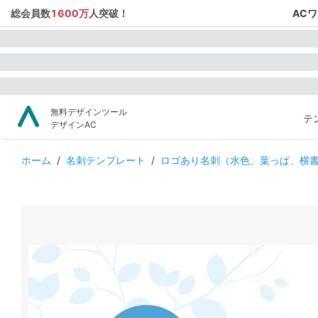
総会員数
1600万
人突破！
AC
無料デザインツール
テ
デザインAC
ホーム
/
名刺テンプレート
/
ロゴあり名刺（水色、葉っぱ、横