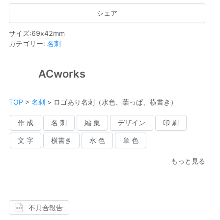
シェア
サイズ
:
69
x
42
mm
カテゴリー
:
名刺
ACworks
TOP
>
名刺
>
ロゴあり名刺（水色、葉っぱ、横書き）
作 成
名 刺
編 集
デザイン
印 刷
文 字
横書き
水 色
単 色
もっと見る
不具合報告