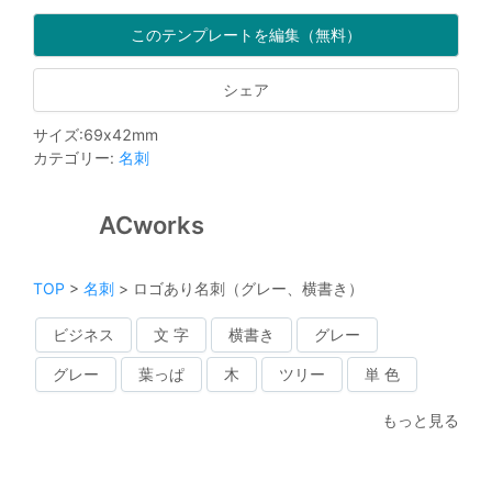
このテンプレートを編集（無料）
シェア
サイズ
:
69
x
42
mm
カテゴリー
:
名刺
ACworks
TOP
>
名刺
>
ロゴあり名刺（グレー、横書き）
ビジネス
文 字
横書き
グレー
グレー
葉っぱ
木
ツリー
単 色
もっと見る