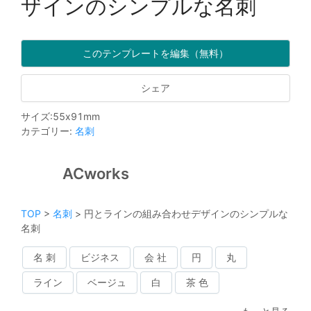
ザインのシンプルな名刺
このテンプレートを編集（無料）
シェア
サイズ
:
55
x
91
mm
カテゴリー
:
名刺
ACworks
TOP
>
名刺
>
円とラインの組み合わせデザインのシンプルな
名刺
名 刺
ビジネス
会 社
円
丸
ライン
ベージュ
白
茶 色