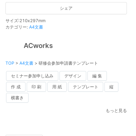
シェア
サイズ
:
210
x
297
mm
カテゴリー
:
A4文書
ACworks
TOP
>
A4文書
>
研修会参加申請書テンプレート
セミナー参加申し込み
デザイン
編 集
作 成
印 刷
用 紙
テンプレート
縦
横書き
もっと見る