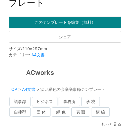
プレート
このテンプレートを編集（無料）
シェア
サイズ
:
210
x
297
mm
カテゴリー
:
A4文書
ACworks
TOP
>
A4文書
>
淡い緑色の会議議事録テンプレート
議事録
ビジネス
事務所
学 校
自律型
団 体
緑 色
表 面
横 線
もっと見る