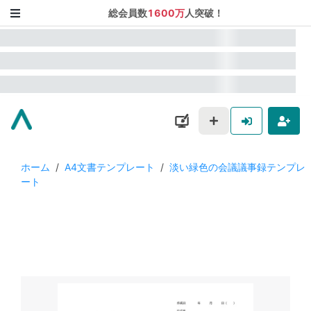
総会員数
1600万
人突破！
ホーム
/
A4文書テンプレート
/
淡い緑色の会議議事録テンプレ
ート