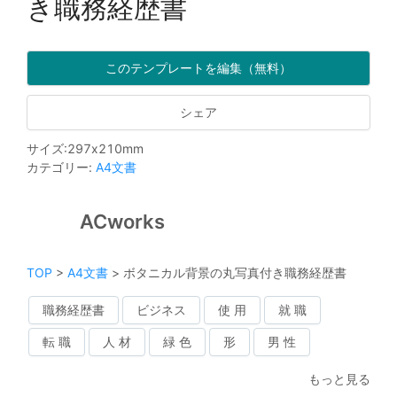
き職務経歴書
このテンプレートを編集（無料）
シェア
サイズ
:
297
x
210
mm
カテゴリー
:
A4文書
ACworks
TOP
>
A4文書
>
ボタニカル背景の丸写真付き職務経歴書
職務経歴書
ビジネス
使 用
就 職
転 職
人 材
緑 色
形
男 性
もっと見る