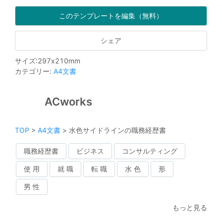
このテンプレートを編集（無料）
シェア
サイズ
:
297
x
210
mm
カテゴリー
:
A4文書
ACworks
TOP
>
A4文書
>
水色サイドラインの職務経歴書
職務経歴書
ビジネス
コンサルティング
使 用
就 職
転 職
水 色
形
男 性
もっと見る