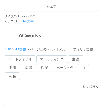
シェア
サイズ
:
210
x
297
mm
カテゴリー
:
A4文書
ACworks
TOP
>
A4文書
>
ベージュのおしゃれなポートフォリオ文書
ポートフォリオ
マーケティング
生 産
使 用
就 職
営 業
ベージュ色
白
茶 色
もっと見る