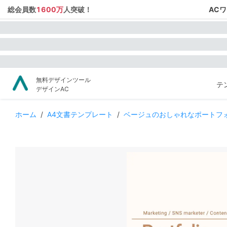
総会員数
1600万
人突破！
AC
無料デザインツール
テ
デザインAC
ホーム
/
A4文書テンプレート
/
ベージュのおしゃれなポートフ