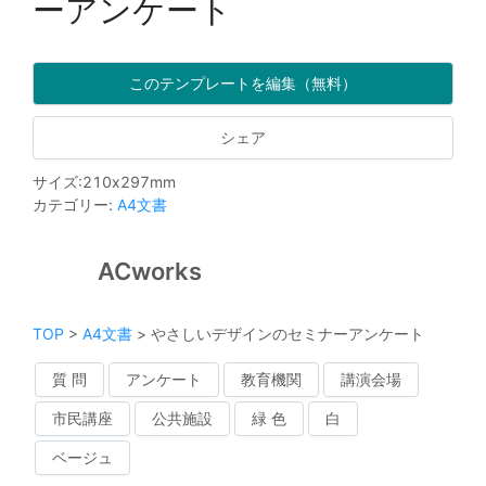
ーアンケート
このテンプレートを編集（無料）
シェア
サイズ
:
210
x
297
mm
カテゴリー
:
A4文書
ACworks
TOP
>
A4文書
>
やさしいデザインのセミナーアンケート
質 問
アンケート
教育機関
講演会場
市民講座
公共施設
緑 色
白
ベージュ