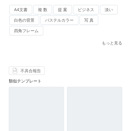
A4文書
複 数
提 案
ビジネス
淡い
白色の背景
パステルカラー
写 真
四角フレーム
もっと見る
不具合報告
類似テンプレート