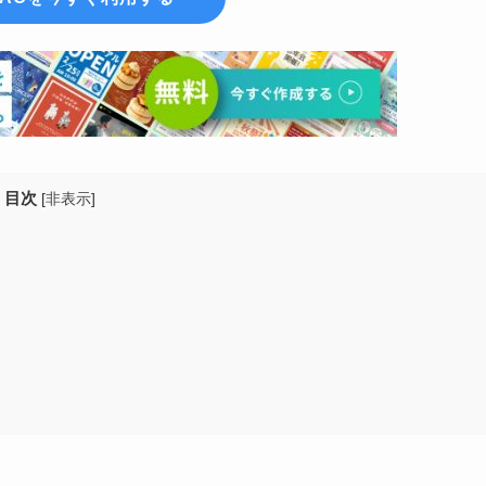
目次
[
非表示
]
】