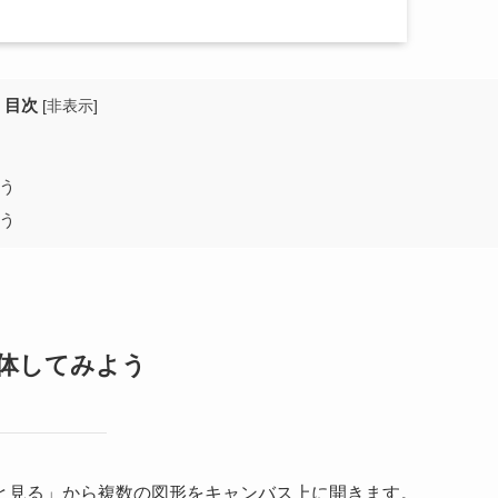
目次
[
非表示
]
よう
よう
合体してみよう
と見る」から複数の図形をキャンバス上に開きます。