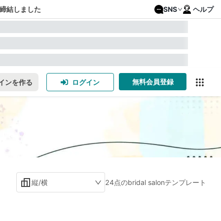
締結しました
SNS
ヘルプ
無料会員登録
インを作る
ログイン
縦/横
24点のbridal salonテンプレート