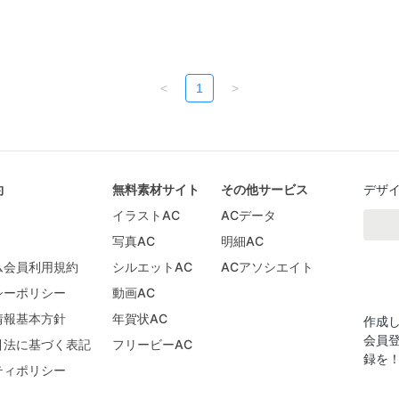
<
1
>
約
無料素材サイト
その他サービス
デザ
イラストAC
ACデータ
写真AC
明細AC
ム会員利用規約
シルエットAC
ACアソシエイト
シーポリシー
動画AC
情報基本方針
年賀状AC
作成
会員
引法に基づく表記
フリービーAC
録を
ティポリシー