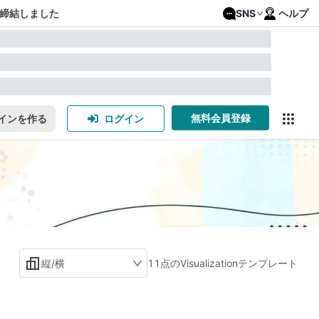
締結しました
SNS
ヘルプ
無料会員登録
インを作る
ログイン
縦/横
11点のVisualizationテンプレート