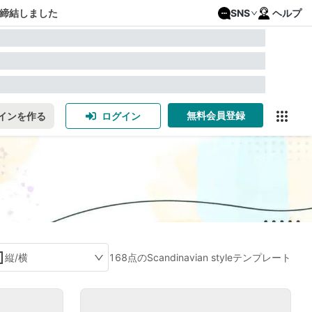
締結しました
SNS
ヘルプ
無料会員登録
インを作る
ログイン
縦/横
168点のScandinavian styleテンプレート