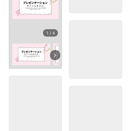
1
/
4