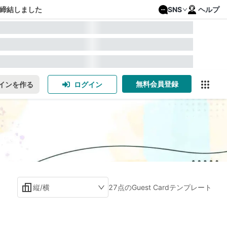
締結しました
SNS
ヘルプ
無料会員登録
インを作る
ログイン
縦/横
27点のGuest Cardテンプレート