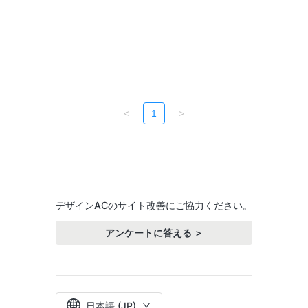
<
1
>
デザインACのサイト改善にご協力ください。
アンケートに答える ＞
日本語 (JP)