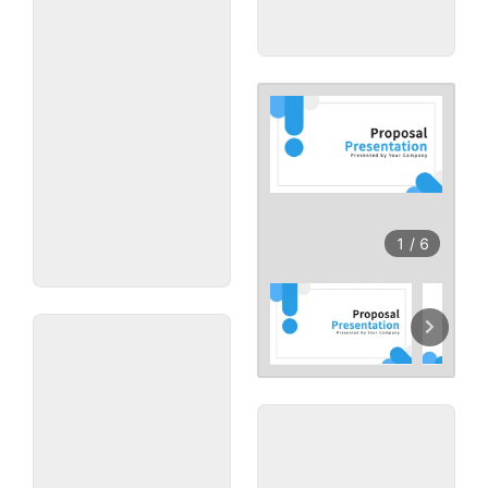
1
/
6