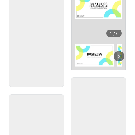
1
/
6