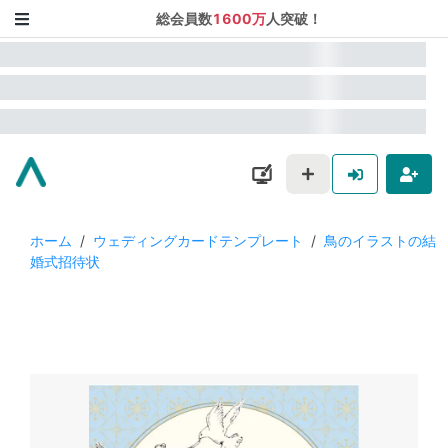
総会員数
1600万
人突破！
ホーム
/
ウェディングカードテンプレート
/
鳥のイラストの結
婚式招待状