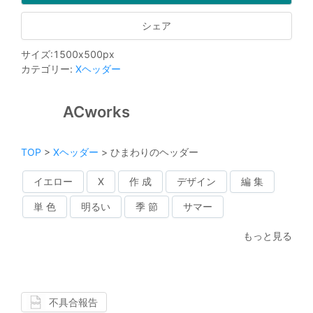
シェア
サイズ
:
1500
x
500
px
カテゴリー
:
Xヘッダー
ACworks
TOP
>
Xヘッダー
>
ひまわりのヘッダー
イエロー
X
作 成
デザイン
編 集
単 色
明るい
季 節
サマー
もっと見る
不具合報告