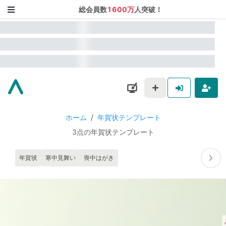
総会員数
1600万
人突破！
ホーム
/
年賀状テンプレート
3点の年賀状テンプレート
年賀状
寒中見舞い
喪中はがき