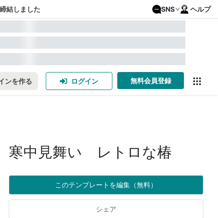
締結しました
SNS
ヘルプ
無料会員登録
インを作る
ログイン
寒中見舞い レトロな椿
このテンプレートを編集（無料）
シェア