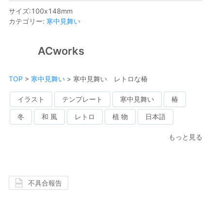
サイズ
:
100
x
148
mm
カテゴリー
:
寒中見舞い
ACworks
TOP
>
寒中見舞い
>
寒中見舞い レトロな椿
イラスト
テンプレート
寒中見舞い
椿
冬
和 風
レトロ
植 物
日本語
もっと見る
不具合報告