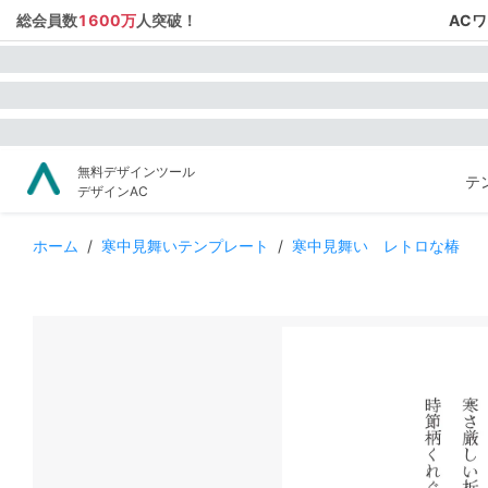
総会員数
1600万
人突破！
AC
無料デザインツール
テ
デザインAC
ホーム
/
寒中見舞いテンプレート
/
寒中見舞い レトロな椿