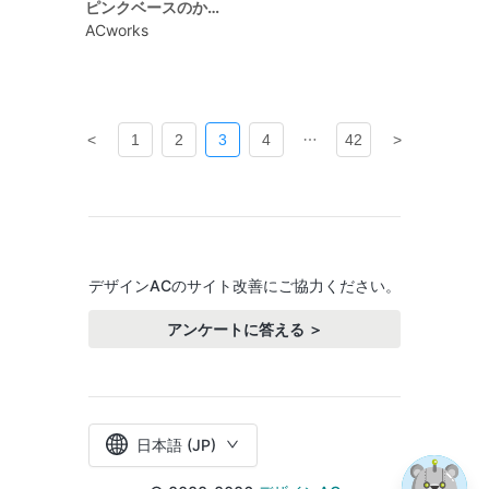
ピンクベースのかわいい暑中見舞い向けカード
ACworks
<
1
2
3
4
42
>
デザインACのサイト改善にご協力ください。
アンケートに答える ＞
日本語 (JP)