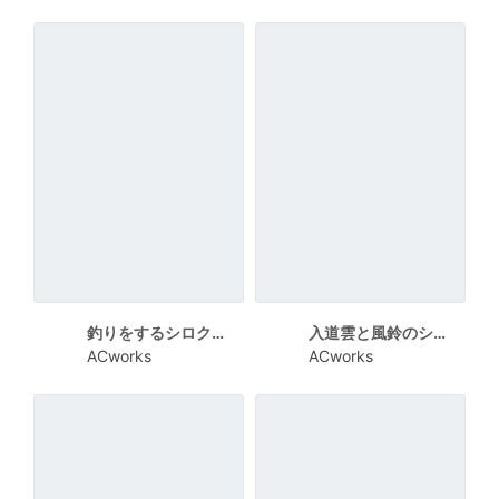
釣りをするシロクマのかわいい暑中見舞い
入道雲と風鈴のシンプルな暑中見舞い
ACworks
ACworks