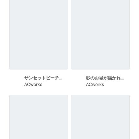
サンセットビーチがシルエットになっている残暑見舞い向けカード
砂のお城が描かれた可愛い残暑見舞い向けカード
ACworks
ACworks