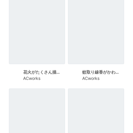
花火がたくさん描かれたシンプルな残暑見舞い向けカード
蚊取り線香がかわいい残暑見舞い向けカード
ACworks
ACworks