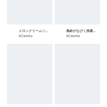
メロンクリームソーダが描かれたレトロな残暑見舞い向けカード
風鈴がなびく残暑見舞い向けカード
ACworks
ACworks