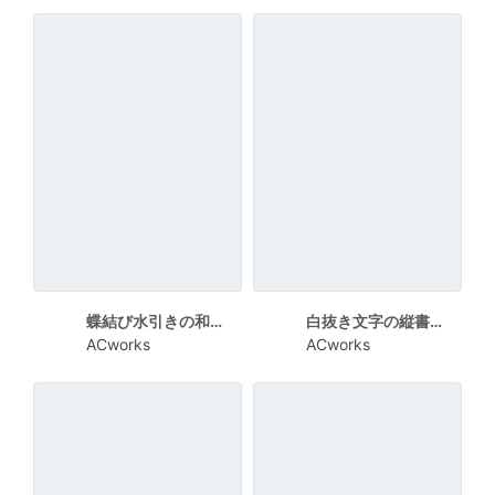
蝶結び水引きの和風な暑中見舞い
白抜き文字の縦書き暑中見舞い
ACworks
ACworks