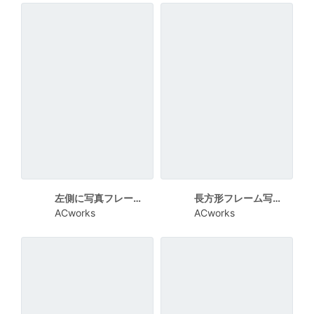
左側に写真フレームが並ぶ残暑見舞い
長方形フレーム写真が豊富な残暑見舞い
ACworks
ACworks