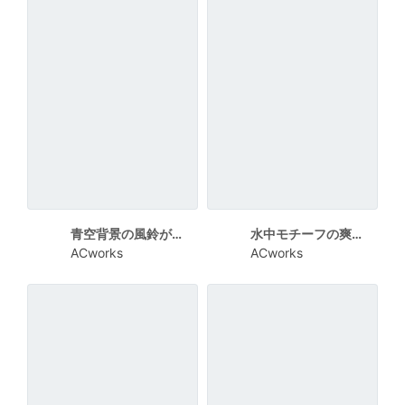
青空背景の風鈴が涼し気な暑中見舞い向けカード
水中モチーフの爽やかな残暑見舞い向けカード
ACworks
ACworks