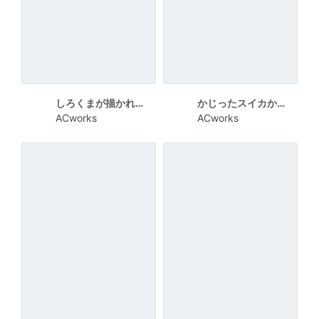
しろくまが描かれたシンプルな残暑見舞い向けカード
かじったスイカから太陽が見える残暑見舞い向けカード
ACworks
ACworks