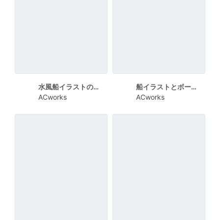
水風船イラストのシンプルな暑中見舞い
船イラストとボーダー背景の暑中見舞い
ACworks
ACworks