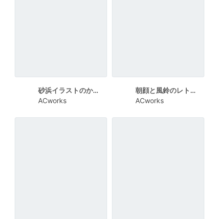
砂浜イラストのかわいい暑中見舞い
朝顔と風鈴のレトロな縦書き暑中見舞い
ACworks
ACworks