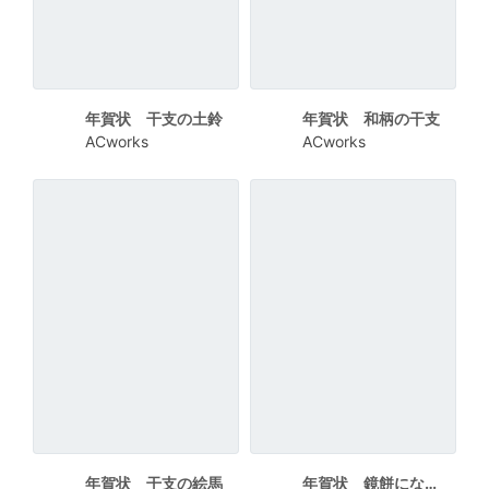
年賀状 干支の土鈴
年賀状 和柄の干支
ACworks
ACworks
年賀状 干支の絵馬
年賀状 鏡餅になった干支