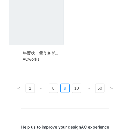
年賀状 雪うさぎと干支
ACworks
<
1
8
9
10
50
>
Help us to improve your designAC experience