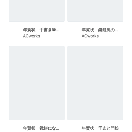
年賀状 手書き筆文字の恭賀新年
年賀状 鏡餅風の干支
ACworks
ACworks
年賀状 鏡餅になった干支
年賀状 干支と門松