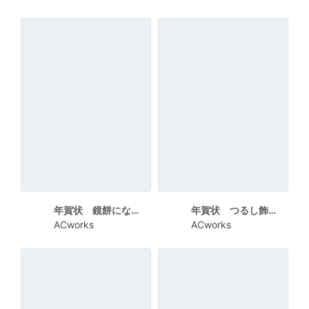
年賀状 鏡餅になったう干支
年賀状 つるし飾りと干支
ACworks
ACworks