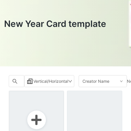
New Year Card template
N
Vertical/Horizontal
Creator Name