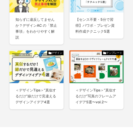
知らずに違反してません
【センス不要・5分で習
か？デザインAC の「禁止
得】パワポ・プレゼン資
事項」をわかりやすく解
料作成テクニック5選
説
デザイン
テンプレート
＜デザインTips＞“真似す
＜デザインTips＞“真似す
るだけ“線だけで見違える
るだけ“写真のフレームア
デザインアイデア4選
イデア5選〜vol.2〜