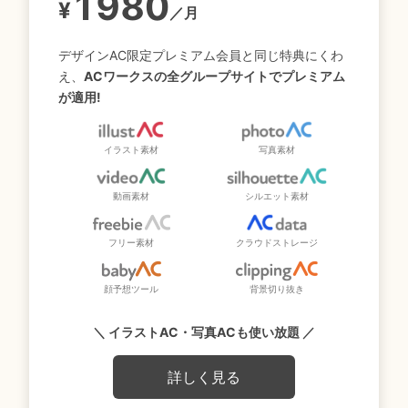
1980
¥
／月
デザインAC限定プレミアム会員と同じ特典にくわ
え、
ACワークスの全グループサイトでプレミアム
が適用!
イラスト素材
写真素材
動画素材
シルエット素材
フリー素材
クラウドストレージ
顔予想ツール
背景切り抜き
＼ イラストAC・写真ACも使い放題 ／
詳しく見る